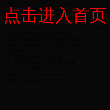
调研路•长征情——赴六安市金寨县调研纪实
点击进入首页
合肥工业大学“聚焦十三五，走进大别山”暑期科技实践活动
团中央全国大学生骨干来我县开展实践
合肥工业大学外国语学院研究生党支部赴金寨开展暑期“三下乡”社会实
【青春三下乡】安徽师范大学教育科学学院“全心全益”赴皖西家庭教育
扬州大学赴油坊店乡开展支教十年总结活动
合肥工业大学师生“重走长征路”系列活动在金寨正式启行
金寨县青少年活动中心师生举行义务写春联活动
关爱明天 普法先行
湖北大学暑期实践团队参观红军广场
湖北大学暑期实践团队参观金寨县革命博物馆
湖北大学暑期实践团队前往洪学智上将的故乡
安徽大学暑期社会实践团来果子园乡开展社会实践活动
金寨法院：党团组织促青年干警成长
上一页
下一页