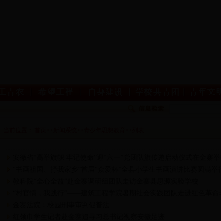
当前位置：
首页
>>
新闻系统
>>
青少年思想教育
>>
列表
安徽省“高举旗帜 牢记使命”迎“六一”党团队旗传递启动仪式在金寨举
“书画祖国、抒我家乡”首届“众爱杯”全县小学生书画演讲比赛圆满举
教科院“全心全益”赴金寨调研组团队走访金寨县思源实验学校
“村官情，我践行”——建筑工程学院暑期社会实践团队走进红色革命老
金寨法院：校园刑事审判促普法
红领巾学生记者赴金寨追寻习总书记视察安徽足迹